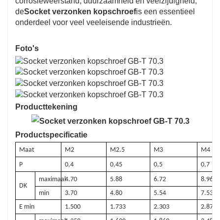
corrosieweerstand, duurzaamheid en veelzijdigheid,
de
Socket verzonken kopschroef
is een essentieel
onderdeel voor veel veeleisende industrieën.
Foto's
Producttekening
Productspecificatie
Maat
M2
M2.5
M3
M4
P
0,4
0,45
0,5
0,7
maximaal
4.70
5.88
6.72
8.96
DK
min
3.70
4.80
5.54
7.53
E min
1.500
1.733
2.303
2.873