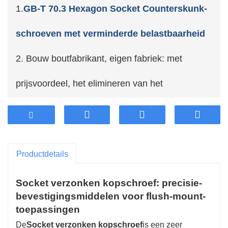
1.
GB-T 70.3 Hexagon Socket Counterskunk-
schroeven met verminderde belastbaarheid
2. Bouw boutfabrikant, eigen fabriek: met
prijsvoordeel, het elimineren van het
prijsverschil van tussenpersonen.
3. Open de hoogste hoogwaardige verdikt staal,
Productdetails
hoge stabiliteit en duurzame duurzaamheid van
Socket verzonken kopschroef: precisie-
de industrie.
bevestigingsmiddelen voor flush-mount-
4. Ondersteuning van de aanpassing van de
toepassingen
De
Socket verzonken kopschroef
is een zeer