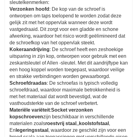
sleutelkenmerken:
Verzonken hoofd
: De kop van de schroef is
ontworpen om taps toelopend te worden zodat deze
gelijk zit met het oppervlak wanneer deze wordt
vastgedraaid. Dit zorgt voor een gladde en schone
afwerking, waardoor het risico wordt geëlimineerd dat
de schroefkop van het oppervlak steekt.
Kokeraandrijving
: De schroef heeft een zeshoekige
uitsparing in zijn kop, ontworpen voor gebruik met een
zeskantsleutel of Allen -sleutel. Met dit aandrijftype kan
een hoog koppel worden toegepast, waardoor veilige
en strakke verbindingen worden gewaarborgd.
Schroefdraadas
: De schroefas is typisch volledig
schroefdraad, waardoor maximale betrokkenheid is
met het materiaal dat wordt bevestigd, wat de
vasthoudsterkte van de schroef verbetert.
Materiële variëteit
:
Socket verzonken
kopschroeven
zijn beschikbaar in verschillende
materialen zoals
roestvrij staal
,,
koolstofstaal
,
En
legeringsstaal
, waardoor ze geschikt zijn voor een
breed scala aan toepassingen met verschillende eisen