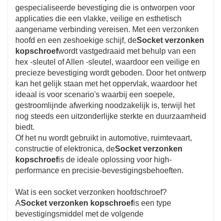
klant.
gespecialiseerde bevestiging die is ontworpen voor
applicaties die een vlakke, veilige en esthetisch
5. Professionele verkoop en after-sales service,
aangename verbinding vereisen. Met een verzonken
hoofd en een zeshoekige schijf, de
Socket verzonken
kopschroef
wordt vastgedraaid met behulp van een
welkom om op elk moment te informeren.
hex -sleutel of Allen -sleutel, waardoor een veilige en
precieze bevestiging wordt geboden. Door het ontwerp
6. Aflevering op tijd.
kan het gelijk staan ​​met het oppervlak, waardoor het
ideaal is voor scenario's waarbij een soepele,
gestroomlijnde afwerking noodzakelijk is, terwijl het
nog steeds een uitzonderlijke sterkte en duurzaamheid
biedt.
Of het nu wordt gebruikt in automotive, ruimtevaart,
constructie of elektronica, de
Socket verzonken
kopschroef
is de ideale oplossing voor high-
performance en precisie-bevestigingsbehoeften.
Wat is een socket verzonken hoofdschroef?
A
Socket verzonken kopschroef
is een type
bevestigingsmiddel met de volgende