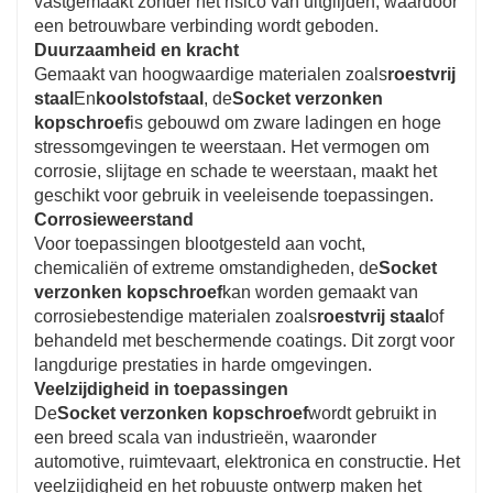
vastgemaakt zonder het risico van uitglijden, waardoor
een betrouwbare verbinding wordt geboden.
Duurzaamheid en kracht
Gemaakt van hoogwaardige materialen zoals
roestvrij
staal
En
koolstofstaal
, de
Socket verzonken
kopschroef
is gebouwd om zware ladingen en hoge
stressomgevingen te weerstaan. Het vermogen om
corrosie, slijtage en schade te weerstaan, maakt het
geschikt voor gebruik in veeleisende toepassingen.
Corrosieweerstand
Voor toepassingen blootgesteld aan vocht,
chemicaliën of extreme omstandigheden, de
Socket
verzonken kopschroef
kan worden gemaakt van
corrosiebestendige materialen zoals
roestvrij staal
of
behandeld met beschermende coatings. Dit zorgt voor
langdurige prestaties in harde omgevingen.
Veelzijdigheid in toepassingen
De
Socket verzonken kopschroef
wordt gebruikt in
een breed scala van industrieën, waaronder
automotive, ruimtevaart, elektronica en constructie. Het
veelzijdigheid en het robuuste ontwerp maken het