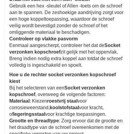
Gebruik een hex -sleutel of Allen -toets om de schroef
aan te spannen. De zeshoekige aandrijving zorgt voor
een hoge koppeltoepassing, waardoor de schroef
veilig wordt bevestigd zonder de schroef of het
omliggende materiaal te beschadigen.
Controleer op vlakke pasvorm
Eenmaal aangescherpt, controleer het dat de
Socket
verzonken kopschroef
zit gelijk met het oppervlak.
Breng indien nodig extra koppel aan totdat de schroef
volledig is ingeschakeld en spoelt.
Hoe u de rechter socket verzonken kopschroef
kiest
Bij het selecteren van een
Socket verzonken
kopschroef
, overweeg de volgende factoren:
Materiaal
: Kiezen
roestvrij staal
voor
corrosieweerstand,
koolstofstaal
voor kracht,
of
legeringsstaal
voor krachtige toepassingen.
Grootte en threadtype
: Zorg ervoor dat de grootte en
het draadtype van de schroef overeenkomen met de
specifieke vereisten van uw project.