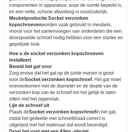
componenten in apparatuur, waar de ruimte beperkt is,
en een nette, schone afwerking is noodzakelijk.
Meubelproductie
:
Socket verzonken
kopschroeven
worden vaak gebruikt in meubels,
vooral voor het samenvoegen van onderdelen die een
doorspoelde schroef nodig hebben voor een slanke en
gepolijste look.
Hoe u de socket verzonken kopschroeven
installeert
Bereid het gat voor
Zorg ervoor dat het gat op de juiste manier is groot
voor de
Socket verzonken kopschroef
. Het gat moet
overeenkomen met de diameter en de diepte van de
verzonken kop van de schroef om het gelijk te laten
zitten met het oppervlak.
Lijn de schroef uit
Plaats de
Socket verzonken kopschroef
in het gat,
zodat het gedeelte met schroefdraad correct is
uitgelijnd met het materiaal dat wordt bevestigd.
Draai het vast met een Allen -sleutel