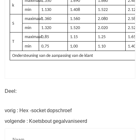
maximaal
1.350
1.690
1.860
2.480
k
min
1.130
1.408
1.522
2.121
maximaal
1.360
1.560
2.080
2.580
S
min
1.320
1.520
2.020
2.520
maximaal
0,85
1.15
1.25
1.65
T
min
0,75
1,00
1.10
1.40
Ondersteuning van de aanpassing van de klant
Deel:
vorig : Hex -socket dopschroef
volgende : Koetsbout gegalvaniseerd
Naam