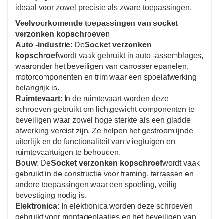
ideaal voor zowel precisie als zware toepassingen.
Veelvoorkomende toepassingen van socket
verzonken kopschroeven
Auto -industrie
: De
Socket verzonken
kopschroef
wordt vaak gebruikt in auto -assemblages,
waaronder het beveiligen van carrosseriepanelen,
motorcomponenten en trim waar een spoelafwerking
belangrijk is.
Ruimtevaart
: In de ruimtevaart worden deze
schroeven gebruikt om lichtgewicht componenten te
beveiligen waar zowel hoge sterkte als een gladde
afwerking vereist zijn. Ze helpen het gestroomlijnde
uiterlijk en de functionaliteit van vliegtuigen en
ruimtevaartuigen te behouden.
Bouw
: De
Socket verzonken kopschroef
wordt vaak
gebruikt in de constructie voor framing, terrassen en
andere toepassingen waar een spoeling, veilig
bevestiging nodig is.
Elektronica
: In elektronica worden deze schroeven
gebruikt voor montageplaatjes en het beveiligen van