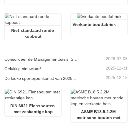
Vierkante boutfabriek
Niet-standaard ronde 
kopbout
2026-07-08
Consolideer de Managementbasis, Streef naar Kwaliteitsgedreven Vooruitgang | Het Bedrijf Houdt de Afsluitingsvergadering voor de Vier Grote Managementsystemen van 2026
2025-12-31
Gelukkig nieuwjaar!
2025-12-18
De leuke sportbijeenkomst van 2025 voor werknemers van Jinan Star Company
DIN 6921 Flensbouten 
met zeskantige kop
ASME B18.5.2.2M 
metrische bouten met 
ronde kop en vierkante 
hals