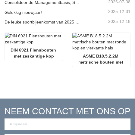
2026-07-08
Consolideer de Managementbasis, Streef naar Kwaliteitsgedreven Vooruitgang | Het Bedrijf Houdt de Afsluitingsvergadering voor de Vier Grote Managementsystemen van 2026
2025-12-31
Gelukkig nieuwjaar!
2025-12-18
De leuke sportbijeenkomst van 2025 voor werknemers van Jinan Star Company
DIN 6921 Flensbouten 
met zeskantige kop
ASME B18.5.2.2M 
metrische bouten met 
ronde kop en vierkante 
hals
NEEM CONTACT MET ONS OP