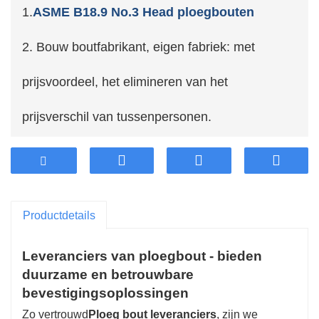
1.
ASME B18.9 No.3 Head ploegbouten
2. Bouw boutfabrikant, eigen fabriek: met
prijsvoordeel, het elimineren van het
prijsverschil van tussenpersonen.
3. Open de hoogste hoogwaardige verdikt staal,
hoge stabiliteit en duurzame duurzaamheid van
Productdetails
de industrie.
Leveranciers van ploegbout - bieden
4. Ondersteuning van de aanpassing van de
duurzame en betrouwbare
klant.
bevestigingsoplossingen
Zo vertrouwd
Ploeg bout leveranciers
, zijn we