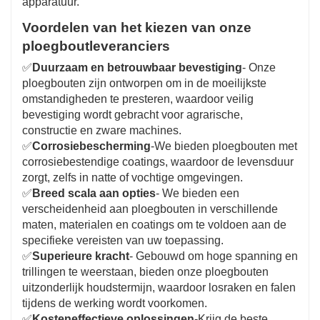
apparatuur.
Voordelen van het kiezen van onze
ploegboutleveranciers
✅
Duurzaam en betrouwbaar bevestiging
- Onze
ploegbouten zijn ontworpen om in de moeilijkste
omstandigheden te presteren, waardoor veilig
bevestiging wordt gebracht voor agrarische,
constructie en zware machines.
✅
Corrosiebescherming
-We bieden ploegbouten met
corrosiebestendige coatings, waardoor de levensduur
zorgt, zelfs in natte of vochtige omgevingen.
✅
Breed scala aan opties
- We bieden een
verscheidenheid aan ploegbouten in verschillende
maten, materialen en coatings om te voldoen aan de
specifieke vereisten van uw toepassing.
✅
Superieure kracht
- Gebouwd om hoge spanning en
trillingen te weerstaan, bieden onze ploegbouten
uitzonderlijk houdstermijn, waardoor losraken en falen
tijdens de werking wordt voorkomen.
✅
Kosteneffectieve oplossingen
-Krijg de beste