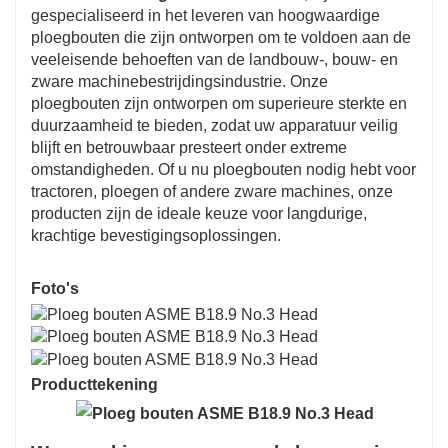
5. Professionele verkoop en after-sales service,
gespecialiseerd in het leveren van hoogwaardige
ploegbouten die zijn ontworpen om te voldoen aan de
welkom om op elk moment te informeren.
veeleisende behoeften van de landbouw-, bouw- en
zware machinebestrijdingsindustrie. Onze
ploegbouten zijn ontworpen om superieure sterkte en
6. Aflevering op tijd.
duurzaamheid te bieden, zodat uw apparatuur veilig
blijft en betrouwbaar presteert onder extreme
omstandigheden. Of u nu ploegbouten nodig hebt voor
tractoren, ploegen of andere zware machines, onze
producten zijn de ideale keuze voor langdurige,
krachtige bevestigingsoplossingen.
Foto's
Producttekening