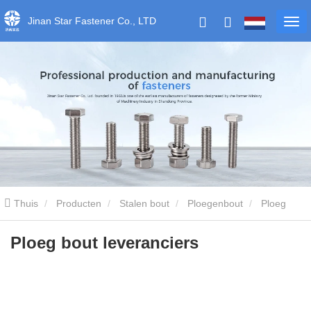
Jinan Star Fastener Co., LTD
Thuis
Producten
Stalen bout
Ploegenbout
Ploeg
bout leveranciers
Ploeg bout leveranciers